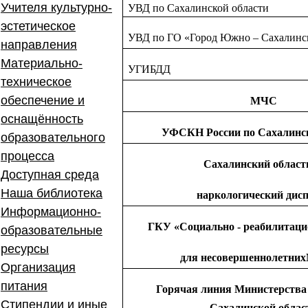
Учителя культурно-
УВД по Сахалинской области
эстетическое
УВД по ГО «Город Южно – Сахалинс
направления
Материально-
УГИБДД
техническое
обеспечение и
МЧС
оснащённость
УФСКН России по Сахалинск
образовательного
процесса
Сахалинский област
Доступная среда
Наша библиотека
наркологический дисп
Информационно-
ГКУ «Социально - реабилитац
образовательные
ресурсы
для несовершеннолетни
Организация
питания
Горячая линия Министерства
Стипендии и иные
Сахалинской облас