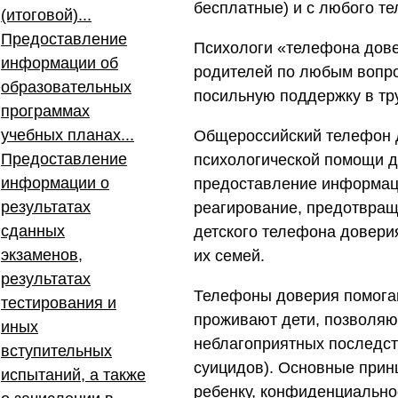
бесплатные) и с любого т
(итоговой)...
Предоставление
Психологи «телефона довер
информации об
родителей по любым вопро
образовательных
посильную поддержку в тр
программах
учебных планах...
Общероссийский телефон д
Предоставление
психологической помощи д
информации о
предоставление информаци
результатах
реагирование, предотвращ
сданных
детского телефона доверия
экзаменов,
их семей.
результатах
Телефоны доверия помогаю
тестирования и
проживают дети, позволяю
иных
неблагоприятных последств
вступительных
суицидов). Основные прин
испытаний, а также
ребенку, конфиденциально