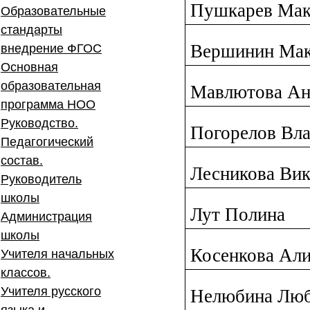
Пушкарев Ма
Образовательные
стандарты
Вершинин Ма
внедрение ФГОС
Основная
образовательная
Мавлютова Ан
программа НОО
Руководство.
Погорелов Вла
Педагогический
состав.
Лесникова Ви
Руководитель
школы
Лут Полина
Администрация
школы
Косенкова Ал
Учителя начальных
классов.
Учителя русского
Нелюбина Лю