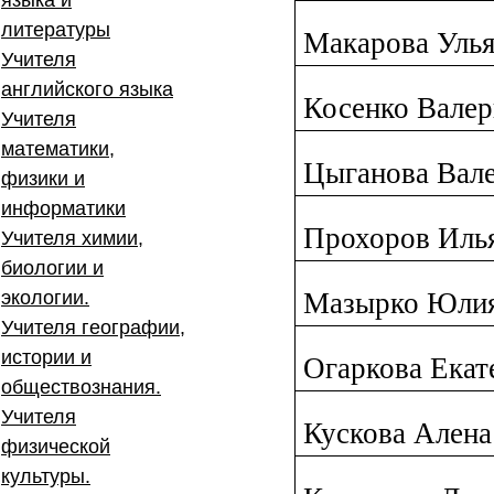
языка и
литературы
Макарова Уль
Учителя
английского языка
Косенко Валер
Учителя
математики,
Цыганова Вал
физики и
информатики
Прохоров Иль
Учителя химии,
биологии и
экологии.
Мазырко Юли
Учителя географии,
истории и
Огаркова Екат
обществознания.
Учителя
Кускова Алена
физической
культуры.