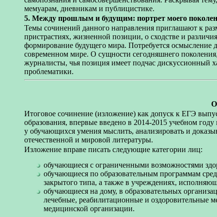
мемуарам, дневникам и публицистике.
5. Между прошлым и будущим: портрет моего поколен
Темы сочинений данного направления приглашают к раз
пристрастиях, жизненной позиции, о сходстве и различи
формирование будущего мира. Потребуется осмысление д
современном мире. О сущности сегодняшнего поколения,
журналисты, чья позиция имеет подчас дискуссионный ха
проблематики.
О
Итоговое сочинение (изложение) как допуск к ЕГЭ вып
образования, впервые введено в 2014-2015 учебном год
у обучающихся умения мыслить, анализировать и доказы
отечественной и мировой литературы.
Изложение вправе писать следующие категории лиц:
обучающиеся с ограниченными возможностями здо
обучающиеся по образовательным программам сред
закрытого типа, а также в учреждениях, исполняю
обучающиеся на дому, в образовательных организац
лечебные, реабилитационные и оздоровительные м
медицинской организации.