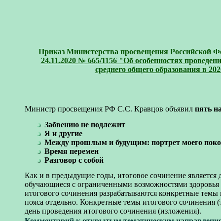
Приказ Министерства просвещения Российской Фед
24.11.2020 № 665/1156 "Об особенностях проведе
среднего общего образования в 202
Министр просвещения РФ С.С. Кравцов объявил
пять н
Забвению не подлежит
Я и другие
Между прошлым и будущим: портрет моего пок
Время перемен
Разговор с собой
Как и в предыдущие годы, итоговое сочинение является 
обучающиеся с ограниченными возможностями здоровья 
итогового сочинения разрабатываются конкретные темы 
пояса отдельно. Конкретные темы итогового сочинения (
день проведения итогового сочинения (изложения).
Комментарий к открытым тематическим направления