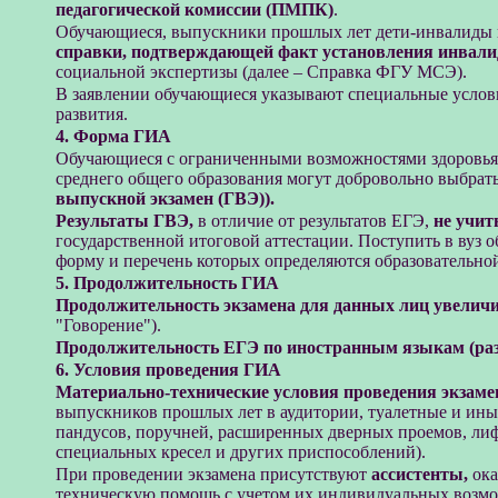
педагогической комиссии (ПМПК)
.
Обучающиеся, выпускники прошлых лет дети-инвалиды 
справки, подтверждающей факт установления инвали
социальной экспертизы (далее – Справка ФГУ МСЭ).
В заявлении обучающиеся указывают специальные услови
развития.
4. Форма ГИА
Обучающиеся с ограниченными возможностями здоровья
среднего общего образования могут добровольно выбра
выпускной экзамен (ГВЭ)).
Результаты ГВЭ,
в отличие от результатов ЕГЭ,
не учит
государственной итоговой аттестации. Поступить в вуз 
форму и перечень которых определяются образовательно
5. Продолжительность ГИА
Продолжительность экзамена для данных лиц увеличив
"Говорение").
Продолжительность ЕГЭ по иностранным языкам (разд
6. Условия проведения ГИА
Материально-технические условия проведения экзаме
выпускников прошлых лет в аудитории, туалетные и ины
пандусов, поручней, расширенных дверных проемов, лифт
специальных кресел и других приспособлений).
При проведении экзамена присутствуют
ассистенты,
ока
техническую помощь с учетом их индивидуальных возмож