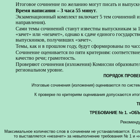
Итоговое сочинение по желанию могут писать и выпускни
Время написания – 3 часа 55 минут
.
Экзаменационный комплект включает 5 тем сочинений из
направления).
Сами темы сочинений станут известны выпускникам за 15
«зачет» или «незачет», однако к сдаче единого государс
выпускников, получивших «зачет».
Темы, как и в прошлом году, будут сформированы по час
Сочинение оценивается по пяти критериям: соответствие
качество речи; грамотность.
Проверяют сочинения (изложения) Комиссии образовате
региональном уровне.
ПОРЯДОК ПРОВЕ
Итоговые сочинения (изложения) оцениваются по систем
К проверке по критериям оценивания допускаются ито
Т
ТРЕБОВАНИЕ № 1. «ОБ
Рекоменду
Максимальное количество слов в сочинении не устанавливается. Если
то выставляется «незачет» за невыполнение требования № 1 и «н