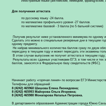
Иностранные языки (английский, немецкий, французский, 
Для получения аттестата
по русскому языку -24 балла.
по математике профильного уровня -27 баллов.
по математике базовой - 3 балла (по 5 бальной системе)
Получив результат ниже установленного минимума по одному из
Сделать это можно в специальные резервные дни в текущем году
одному предмету.
Не набрав минимального количества баллов сразу по двум обяз
пересдачу в текущем году и может пересдать эти экзамены тол
В этом случае выпускник не получит аттестата в текущем году,
Результаты всех сданных участниками ЕГЭ, в том числе и тех 
баллов, заносятся в Федеральную базу свидетельств (ФБС).
Начинает работу «горячая линия» по вопросам ЕГЭ Министерст
Телефоны для обращений :
8 (4242) 465960 Шишова Елена Леонидовна;
8 (4242) 465993 Майорова Ольга Игоревна;
8 (4242) 465980 Монагарова Наталья Петровна.
В департаменте образования Администрации города Южно Сахали