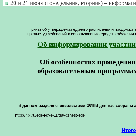
20 и 21 июня (понедельник, вторник) – информа
Приказ об утверждении единого расписания и продолжит
предмету,требований к использованию средств обучения и
Об информировании участник
Об особенностях проведения
образовательным программам 
В данном разделе специалистами ФИПИ для вас собраны а
http://fipi.ru/ege-i-gve-11/daydzhest-ege
Итого