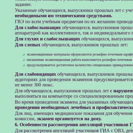
задание.
Указанные обучающиеся, выпускники прошлых лет с уче
необходимыми им техническими средствами.
ГВЭ по всем учебным предметам по их желанию проводи
Для слабослышащих
обучающихся, выпускников прошл
аппаратурой как коллективного, так и индивидуального 
Для глухих и слабослышащих
обучающихся, выпускник
Для слепых
обучающихся, выпускников прошлых лет:
экзаменационные материалы оформляются рельефно-точечным шрифто
письменная экзаменационная работа выполняется рельефно-точечным
предусматривается достаточное количество специальных принадлежн
Для слабовидящих
обучающихся, выпускников прошлых
аудиториях для проведения экзаменов предусматриваетс
не менее 300 люкс.
Для обучающихся, выпускников прошлых лет
с нарушен
выполняться на компьютере со специализированным пр
Во время проведения экзамена для указанных обучающи
проведения необходимых лечебных и профилактическ
Для лиц, имеющих медицинские показания для обучения
комиссии,
экзамен организуется на дому.
6. Особенности рассмотрения апелляций участников 
Для рассмотрения апелляций участников ГИА с ОВЗ, дет