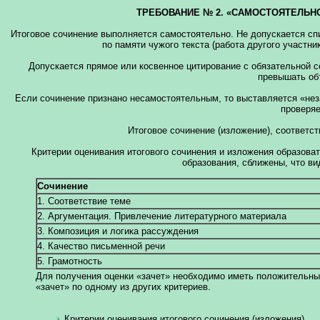
ТРЕБОВАНИЕ № 2. «САМОСТОЯТЕЛЬН
Итоговое сочинение выполняется самостоятельно. Не допускается спи
по памяти чужого текста (работа другого участник
Допускается прямое или косвенное цитирование с обязательной с
превышать объ
Если сочинение признано несамостоятельным, то выставляется «неза
проверяе
Итоговое сочинение (изложение), соответс
Критерии оценивания итогового сочинения и изложения образов
образования, сближены, что ви
Сочинение
1. Соответствие теме
2. Аргументация. Привлечение литературного материала
3. Композиция и логика рассуждения
4. Качество письменной речи
5. Грамотность
Для получения оценки «зачет» необходимо иметь положительный 
«зачет» по одному из других критериев.
Критерии оценивания итогового сочинения (изложения)