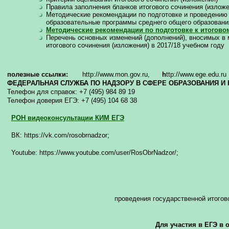
Правила заполнения бланков итогового сочинения (изложе
Методические рекомендации по подготовке и проведению 
образовательные программы среднего общего образовани
Методические рекомендации по подготовке к итогово
Перечень основных изменений (дополнений), вносимых в
итогового сочинения (изложения) в 2017/18 учебном году
полезные ссылки:
http://www.mon.gov.ru,
h
ttp://www.ege.edu.
ФЕДЕРАЛЬНАЯ СЛУЖБА ПО НАДЗОРУ В СФЕРЕ ОБРАЗОВАНИЯ И 
Телефон для справок: +7 (495) 984 89 19
Телефон доверия ЕГЭ: +7 (495) 104 68 38
РОН видеоконсультации КИМ ЕГЭ
ВК: h
t
t
p
s://
vk
.com/rosobrnadzor;
Youtube: https://www.
у
outub
е
.
со
m/us
е
r/R
о
s
О
brN
а
dz
о
r/;
проведения государственной итогов
Для участия в ЕГЭ в