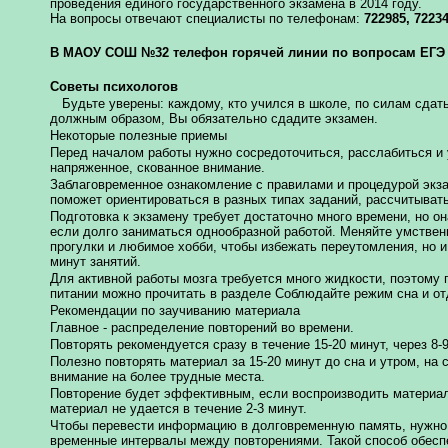
проведения единого государственного экзамена в 2014 году.
На вопросы отвечают специалисты по телефонам:
722985, 72234
В МАОУ СОШ №32 телефон горячей линии по вопросам ЕГЭ 
Советы психологов
Будьте уверены: каждому, кто учился в школе, по силам сдат
должным образом, Вы обязательно сдадите экзамен.
Некоторые полезные приемы
Перед началом работы нужно сосредоточиться, расслабиться и
напряженное, скованное внимание.
Заблаговременное ознакомление с правилами и процедурой экз
поможет ориентироваться в разных типах заданий, рассчитыват
Подготовка к экзамену требует достаточно много времени, но о
если долго заниматься однообразной работой. Меняйте умствен
прогулки и любимое хобби, чтобы избежать переутомления, но и
минут занятий.
Для активной работы мозга требуется много жидкости, поэтому
питании можно прочитать в разделе Соблюдайте режим сна и от
Рекомендации по заучиванию материала
Главное - распределение повторений во времени.
Повторять рекомендуется сразу в течение 15-20 минут, через 8-9
Полезно повторять материал за 15-20 минут до сна и утром, н
внимание на более трудные места.
Повторение будет эффективным, если воспроизводить материал 
материал не удается в течение 2-3 минут.
Чтобы перевести информацию в долговременную память, нужно д
временные интервалы между повторениями. Такой способ обесп