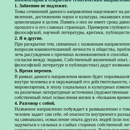
1. Забвению не подлежит.
Темы сочинений данного направления нацеливают на ра
явлениях, достижениях науки и культуры, оказавших влия
цивилизации в целом. Память о них не имеет срока давно
прошлого и его славных страницах. Примером глубокого
философской, научной литературы, критики, публицисти
2. Я и другие.
При раскрытии тем, связанных с названным направление
вопросам взаимоотношений личности и общества, пробле
лечь рассуждения о причинах возникновения и способах
согласия между людьми. Собственный жизненный опыт, а
философской литературе и публицистике) дадут возможн
3. Время перемен.
В рамках данного направления можно будет поразмышлят
внутри человека и в окружающей его действительности, 
мировоззрения, в эпоху социальных и культурных измене
на различные литературные источники (художественные п
собственный опыт осмысления жизни в «большом времен
4. Разговор с собой.
Названное направление побуждает к размышлению о том, 
человек задает сам себе, об опасности внутреннего разл
на самоанализ, осмысление опыта других людей (или пос
задуматься о сильных и слабых сторонах собственной ли
самопознания и самосовершенствования. Раскрывая тему,